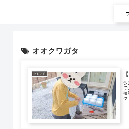
オオクワガタ
【
おもいで
今
て
校
ク
ッ..