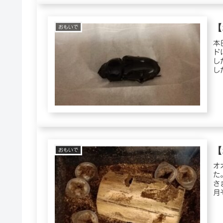
【
おもいで
本
ド
し
し
【
おもいで
オ
た
さ
月
卵..