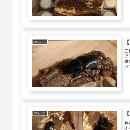
【
おもいで
こ
ア
事
ク
【
おもいで
新
オ