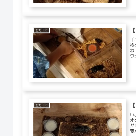
【
おもいで
「
換
ね
ワ
気..
【
おもいで
い
オ
が
変