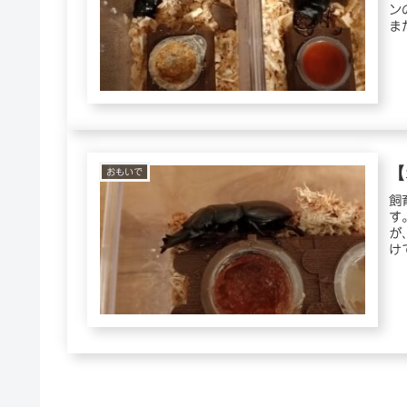
ン
ま
キ..
【
おもいで
飼
す
が
け
っ..