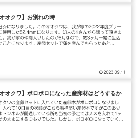
オオクワ】お別れの時
日☆になりました。このオオクワは、我が家の2022年度ブリー
に使用した52.4mmになります。知人のKさんから譲って頂きま
た。我が家の仲間入りしたのが6月なので、約3ヶ月一緒に生活
たことになります。産卵セットで卵を産んでもらったあと...
2023.09.11
オオクワ】ボロボロになった産卵材はどうするか
オクワの産卵セットに入れていた産卵木がボロボロになりまし
。入れて10日目の状態がこちら結構堅い産卵木ですがこのあり
まトンネルが開通している所も当初の予定ではメスを入れて1ヶ
そのままにするつもりでした。しかし、ボロボロになっていく産
.