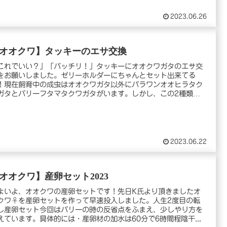
2023.06.26
オオクワ】タッキーのエサ交換
これでいい？」「バッチリ！」タッキーにオオクワガタのエサ交
をお願いしました。ゼリーホルダーにちゃんとセット出来てる
！現在飼育中の成虫はオオクワガタ以外にパラワンオオヒラタク
ガタとパリーフタマタクワガタがいます。しかし、この2種類は
.
2023.06.22
オオクワ】産卵セット2023
よいよ、オオクワの産卵セットです！先日K氏より頂きましたオ
クワ♀を産卵セットを作って早速投入しました。人生2度目の転
し産卵セット今回はパリーの時の反省点をふまえ、少しやり方を
えています。具体的には・産卵材の加水は60分で6時間程陰干...