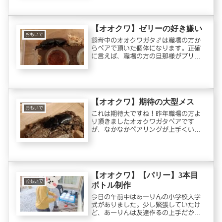
虫はオオクワガタ以外にパラワンオオ
ヒラタクワガタとパリーフタマタクワ
ガタがいます。しかし、この2種類は
【オオクワ】ゼリーの好き嫌い
気...
おもいで
飼育中のオオクワガタ♂は職場の方か
らペアで頂いた個体になります。正確
に言えば、職場の方の旦那様がブリー
ドされているのですが、もう１０年も
オオクワガタとニジイロクワガタのブ
リードを続けている偉大な方です。身
近にそのような方がいると、飼育で困
っ...
【オオクワ】期待の大型メス
おもいで
これは期待大ですね！昨年職場の方よ
り頂きましたオオクワガタペアです
が、なかなかペアリングが上手くいき
ませんでした。そんな事をボヤいてい
た所、同じ職場のKさんよりペアリング
済みのオオクワガタ♀を頂きました。
サイズは52.4ミリ！厚みがある！ペ...
【オオクワ】【パリー】3本目
おもいで
ボトル制作
今日の午前中はあーりんの小学校入学
式がありました。少し緊張していたけ
ど、あーりんは友達作るの上手だか
ら、きっと楽しい小学校生活になるよ