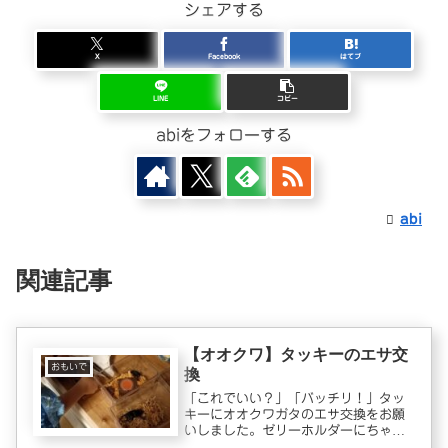
シェアする
X
Facebook
はてブ
LINE
コピー
abiをフォローする
abi
関連記事
【オオクワ】タッキーのエサ交
おもいで
換
「これでいい？」「バッチリ！」タッ
キーにオオクワガタのエサ交換をお願
いしました。ゼリーホルダーにちゃん
とセット出来てるね！現在飼育中の成