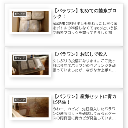
【パラワン】初めての菌糸ブロ
おもいで
ック！
abi幼虫の割り出しも終わったし早く菌
糸ボトルの準備しなくてはabiという訳
で菌糸ブロックを買ってきました初菌
糸ブロック！abiドルクス福岡にて購入
させていただきましたabiddaさんのF-
ZERO菌糸ひとつ1000円くらい9個買
いました！...
【パラワン】お試しで投入
おもいで
久しぶりの投稿になります。ここ数ヶ
月は今年度パラワンのペアリングを頑
張っていましたが、なかなか上手くい
かない日々が続いていました。このま
まだと今年度のブリード個体がいなく
なると思ってオークションで幼虫を購
入したりもしました。しかし、やっぱ
り...
【パラワン】産卵セットに青カ
おもいで
ビ発生！
うわー、カビだ...先日投入したパラワ
ンの産卵セットを確認してみるとケー
スの両側面に青カビが発生していまし
た。いやー、気持ち悪い！！衛生面に
は気を使っているはずですが、カビが